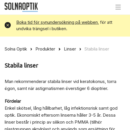
Boka tid för synundersökning på webben
, för att
Avvisa
undvika trängsel i butiken.
Solna Optik
Produkter
Linser
Stabila linser
Stabila linser
Man rekommenderar stabila linser vid keratokonus, torra
ögon, samt när astigmatismen överstiger 6 dioptrier.
Fördelar
Enkel skötsel, lång hållbarhet, låg infektionsrisk samt god
optik. Ekonomiskt eftersom linserna håller 3-5 år. Dessa
linser består i princip av silikon och PMMA (tillhör
plastgruppen akrylplast och används som ersättning för